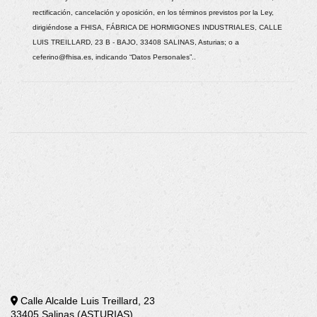
rectificación, cancelación y oposición, en los términos previstos por la Ley,
dirigiéndose a
FHISA, FÁBRICA DE HORMIGONES INDUSTRIALES
,
CALLE
LUIS TREILLARD, 23 B - BAJO
,
33408
SALINAS
,
Asturias
; o a
ceferino@fhisa.es
, indicando “Datos Personales”..
Calle Alcalde Luis Treillard, 23
33405 Salinas (ASTURIAS)