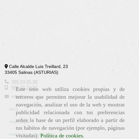
Calle Alcalde Luis Treillard, 23
33405 Salinas (ASTURIAS)
985 93 85 98
985 50 26 22
Este sitio web utiliza cookies propias y de
terceros que permiten mejorar la usabilidad de
info@
fhisa.es
navegación, analizar el uso de la web y mostrar
Inicio
publicidad relacionada con tus preferencias
sobre la base de un perfil elaborado a partir de
Aviso Legal
tus hábitos de navegación (por ejemplo, páginas
Política de cookies
visitadas).
Política de cookies
.